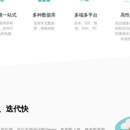
级一站式
多种数据库
多端多平台
高性
多种异构
支持常见数据
安卓、iOS、微
前后端多
，支持不
库，拥抱创新
信、钉钉、PC
机制灵活
场景构建
轻量级应
有高
、迭代快
产应用，可以实现设计即demo、发布即上线、修改即更新。