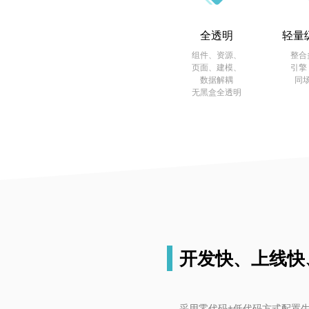
全透明
轻量
组件、资源、
整合
页面、建模、
引擎
数据解耦
同
无黑盒全透明
开发快、上线快
采用零代码+低代码方式配置生